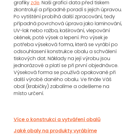
grafiky
zde
. Naši grafici data před tiskem
zkontrolují a případně poradí s jejich úpravou.
Po vytištění probíhá další zpracování, tedy
případná povrchová úprava jako laminování,
UV-lak nebo ražba, kašírování, vlepování
okének, poté výsek a lepení. Pro výsek je
potřeba výseková forma, která se vyrábí po
odsouhlasení konstrukce obalu a schválení
tiskových dat. Náklady na její výrobu jsou
jednorázové a platí se při první objednávce.
Výseková forma se používá opakovaně při
další výrobě daného obalu. Ve finále Váš
obal (krabičky) zabalíme a odešleme na
místo určení.
Více o konstrukci a vytváření obalů
Jaké obaly na produkty vyrábíme