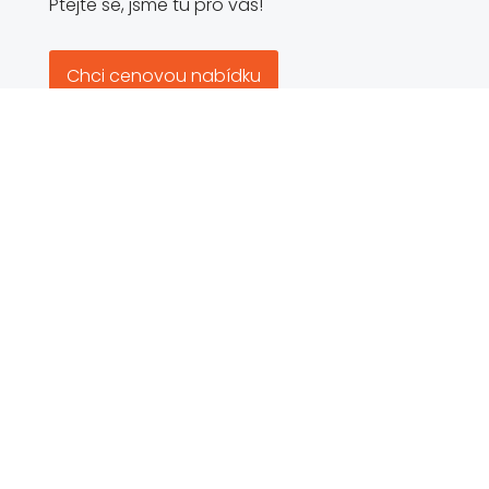
Ptejte se, jsme tu pro vás!
Chci cenovou nabídku
Kontakt
Kontakt
GDPR
Certifikace
Fotovoltaika
Ochrana oznamovatelů
Politika společnosti


Copyright © didotpack.cz